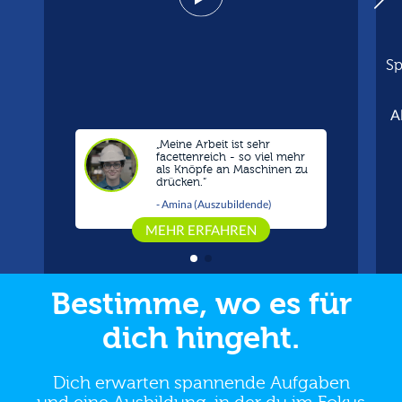
Sp
A
„Meine Arbeit ist sehr
facettenreich - so viel mehr
als Knöpfe an Maschinen zu
drücken.“
- Amina (Auszubildende)
MEHR ERFAHREN
Bestimme, wo es für
dich hingeht.
Dich erwarten spannende Aufgaben