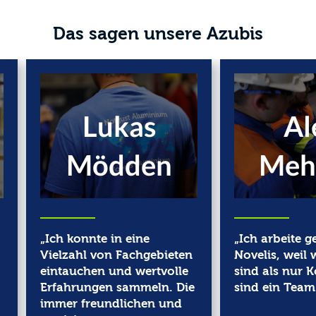
Verpflichtungen umsetzen, um einen kleineren CO2 -
Fußabdruck zu erreichen und insgesamt unser
Das sagen unsere Azubis
Nachhaltigkeitsprofil zu verbessern.
Lukas
Al
Mödden
Meh
„Ich konnte in eine
„Ich arbeite g
Vielzahl von Fachgebieten
Novelis, weil 
eintauchen und wertvolle
sind als nur K
Erfahrungen sammeln. Die
sind ein Team
immer freundlichen und