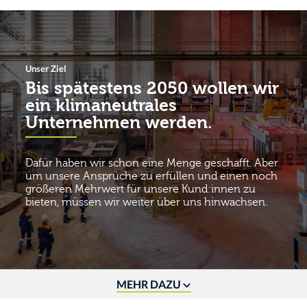
Unser Ziel
Bis spätestens 2050 wollen wir
ein klimaneutrales
Unternehmen werden.
Dafür haben wir schon eine Menge geschafft. Aber
um unsere Ansprüche zu erfüllen und einen noch
größeren Mehrwert für unsere Kund:innen zu
bieten, müssen wir weiter über uns hinwachsen.
MEHR DAZU
Der nächste, entscheidende Schritt auf unserem Weg
sind gemeinsam mit unseren Partnern