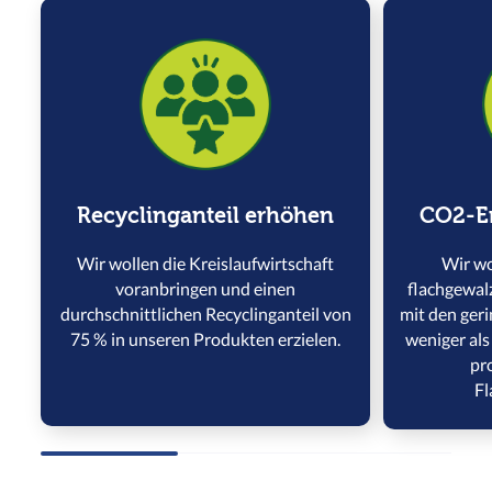
Recyclinganteil erhöhen
CO2-E
Wir wollen die Kreislaufwirtschaft
Wir wo
voranbringen und einen
flachgewa
durchschnittlichen Recyclinganteil von
mit den geri
75 % in unseren Produkten erzielen.
weniger al
pro
Fl