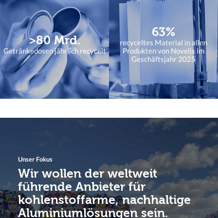
Kosmetikdosen, Karosserieteilen wie Motorhauben
und Türen, Rumpf- und Flügelstrukturkomponenten
für Flugzeuge, Aluminiumfassaden oder
63%
>80 Mrd.
Aluminiumkaffeekapseln.
recyceltes Material in allen
Getränkedosen jährlich recycelt
Produkten von Novelis im
Geschäftsjahr 2025
Unser Fokus
Wir wollen der weltweit
führende Anbieter für
kohlenstoffarme, nachhaltige
Aluminiumlösungen sein.