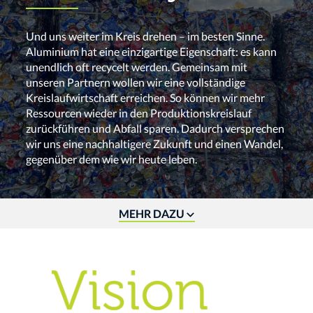
Und uns weiter im Kreis drehen – im besten Sinne.
Aluminium hat eine einzigartige Eigenschaft: es kann
unendlich oft recycelt werden. Gemeinsam mit
unseren Partnern wollen wir eine vollständige
Kreislaufwirtschaft erreichen. So können wir mehr
Ressourcen wieder in den Produktionskreislauf
zurückführen und Abfall sparen. Dadurch versprechen
wir uns eine nachhaltigere Zukunft und einen Wandel,
gegenüber dem wie wir heute leben.
MEHR DAZU
Novelis ist der weltweit größte
Recycler von Aluminium.
Wir konzentrieren uns darauf, Aluminium, das bereits
im Umlauf war, wieder in den Kreislauf
zurückzuführen. So tragen wir unseren Teil dazu bei,