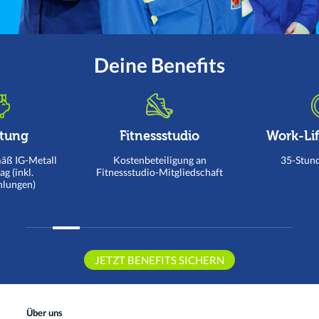
Deine Benefits
tung
Fitnessstudio
Work-Li
äß IG-Metall
Kostenbeteiligung an
35-Stun
ag (inkl.
Fitnessstudio-Mitgliedschaft
hlungen)
JETZT BENEFITS SICHERN
Über uns