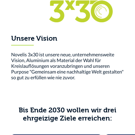
dass zum Beispiel die Getränkedose innerhalb von 60
Tagen wieder im Supermarktregal steht. Außerdem
sortieren wir den vermeintlichen Schrott gründlich
und sorgen dafür, dass die Materialien wieder
verwendet werden können. Recycling ist zudem ein
echter Energiesparfuchs: Im Vergleich zur Herstellung
Unsere Vision
von Primäraluminium benötigt Recycling 95% weniger
Energie.
Novelis 3x30 ist unsere neue, unternehmensweite
Vision, Aluminium als Material der Wahl für
Kreislauflösungen voranzubringen und unseren
Purpose "Gemeinsam eine nachhaltige Welt gestalten"
so gut zu erfüllen wie nie zuvor.
Bis Ende 2030 wollen wir drei
ehrgeizige Ziele erreichen: