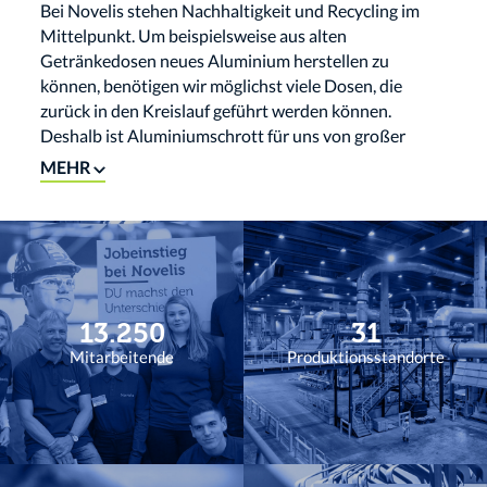
Bei Novelis stehen Nachhaltigkeit und Recycling im
Mittelpunkt. Um beispielsweise aus alten
Getränkedosen neues Aluminium herstellen zu
können, benötigen wir möglichst viele Dosen, die
zurück in den Kreislauf geführt werden können.
Deshalb ist Aluminiumschrott für uns von großer
Bedeutung. Denn dieser Schrott ist kein
MEHR
herkömmlicher Müll, sondern ein wertvoller Rohstoff,
da Aluminium sich ohne Qualitätsverlust unendlich oft
recyclen lässt.
Novelis ist ein führender Hersteller von
flachgewalztem Aluminium und weltweit größter
Recycler von Aluminium. In Nachterstedt, Sachsen-
13.250
31
Anhalt, betreiben wir das größte und technologisch
Mitarbeitende
Produktionsstandorte
fortschrittlichste Aluminiumrecyclingwerk Europas.
Hier können jährlich bis zu 400.000 Tonnen
Aluminiumschrott verarbeitet werden.
Aluminium begegnet uns im täglichen Leben häufiger
als wir denken, zum Beispiel in Getränke- und