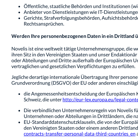
Öffentliche, staatliche Behörden und Institutionen (w
Anbieter von Dienstleistungen wie IT-Dienstleistunge
Gerichte, Strafverfolgungsbehörden, Aufsichtsbehör
Rechtsansprüchen.
Werden Ihre personenbezogenen Daten in ein Drittland ü
Novelis ist eine weltweit tätige Unternehmensgruppe, die we
ihren Sitz in den Vereinigten Staaten und unser Endaktio
oder Abteilungen und Dritte außerhalb der Europäischen Unio
vertraglichen und gesetzlichen Verpflichtungen zu erfüllen.
Jegliche derartige internationale Übertragung Ihrer pers
Grundverordnung (DSGVO) der EU oder anderen einschlägi
die Angemessenheitsentscheidung der Europäischen Ko
Schweiz, die unter
http://eur-lex.europa.eu/legal-
Die verbindlichen Unternehmensregeln von Novelis f
Unternehmen oder Abteilungen in Drittländern, die 
EU-Standarddatenschutzklauseln, die von der Europä
den Vereinigten Staaten oder einem anderen Drittl
contracts-transfer-personal-data-third-countries_en
a