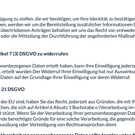
fügung zu stellen, die wir benötigen, um Ihre Identität zu bestäti
ben, werden wir um die Bereitstellung zusätzlicher Informatione
r übertriebenen Anträgen behalten wir uns das Recht vor, entwed
en oder die Mitteilung der Durchführung der angeforderten Maßn
tikel 7 (3) DSGVO zu widerrufen
sonenbezogenen Daten erteilt haben, kann Ihre Einwilligung jederze
 erteilt wurden Der Widerruf Ihrer Einwilligung hat nur Auswirkun
aten auf der Grundlage Ihrer Einwilligung vor deren Widerruf.
el 21 DSGVO
er EU sind, haben Sie das Recht, jederzeit aus Gründen, die mit
, die sich auf Artikel 6 Absatz 1 Buchstabe e (Verarbeitung im ö
O stützt. Wenn Sie der Verarbeitung Ihrer personenbezogenen D
ende berechtigte Gründe für eine solche Verarbeitung, die gegenüb
Ausübung oder Verteidigung von Rechtsansprüchen dient.
e Verarbeitung personenbezogener Daten sollte formlos unter 