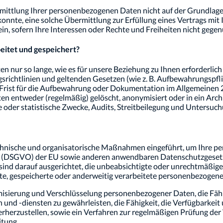
rmittlung Ihrer personenbezogenen Daten nicht auf der Grundlag
onnte, eine solche Übermittlung zur Erfüllung eines Vertrags mit
ein, sofern Ihre Interessen oder Rechte und Freiheiten nicht geg
itet und gespeichert?
nur so lange, wie es für unsere Beziehung zu Ihnen erforderlich i
chtlinien und geltenden Gesetzen (wie z. B. Aufbewahrungspflich
e Frist für die Aufbewahrung oder Dokumentation im Allgemeinen 
entweder (regelmäßig) gelöscht, anonymisiert oder in ein Archi
e oder statistische Zwecke, Audits, Streitbeilegung und Untersu
technische und organisatorische Maßnahmen eingeführt, um Ihre
(DSGVO) der EU sowie anderen anwendbaren Datenschutzgesetzen
nd darauf ausgerichtet, die unbeabsichtigte oder unrechtmäßige 
lte, gespeicherte oder anderweitig verarbeitete personenbezogene
ierung und Verschlüsselung personenbezogener Daten, die Fähigkei
 und -diensten zu gewährleisten, die Fähigkeit, die Verfügbarkei
erherzustellen, sowie ein Verfahren zur regelmäßigen Prüfung de
itung.