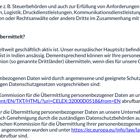
ie z. B. Steuerbehörden und auch zur Erfüllung von Anforderungen 
n, Logistik, Druckdienstleistungen, Kommunikationsdienstleistun
den oder Rechtsanwälte oder andere Dritte im Zusammenhang mit
bermittelt?
ltweit geschäftlich aktiv ist. Unser europäischer Hauptsitz befin
när ist in Indien ansässig. Dementsprechend können wir Ihre pe
n (so genannte Drittländer) übermitteln, wenn dies für unsere Ge
onenbezogenen Daten wird durch angemessene und geeignete Schut
gen Datenschutzgesetzen vorgeschrieben sind:
mmission für die Übermittlung personenbezogener Daten an unse
content/EN/TXT/HTML/?uri=CELEX:32000D0518&from=EN
abrufbar 
ür die Übermittlung personenbezogener Daten an unsere Unterneh
nach Genehmigung durch die zuständigen Datenschutzbehörden auf
ischen Kommission für die Übermittlung Ihrer personenbezogenen
and angenommen wurden und unter
https://ec.europa.eu/info/law/
brufbar sind.