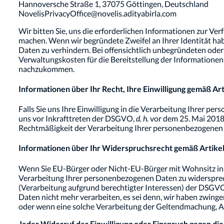
Hannoversche Straße 1, 37075 Göttingen, Deutschland
NovelisPrivacyOffice@novelis.adityabirla.com
Wir bitten Sie, uns die erforderlichen Informationen zur Ver
machen. Wenn wir begründete Zweifel an Ihrer Identität ha
Daten zu verhindern. Bei offensichtlich unbegründeten ode
Verwaltungskosten für die Bereitstellung der Information
nachzukommen.
Informationen über Ihr Recht, Ihre Einwilligung gemäß Ar
Falls Sie uns Ihre Einwilligung in die Verarbeitung Ihrer per
uns vor Inkrafttreten der DSGVO,
d. h.
vor dem 25. Mai 2018,
Rechtmäßigkeit der Verarbeitung Ihrer personenbezogenen D
Informationen über Ihr Widerspruchsrecht gemäß Artik
Wenn Sie EU-Bürger oder Nicht-EU-Bürger mit Wohnsitz in d
Verarbeitung Ihrer personenbezogenen Daten zu widersprechen
(Verarbeitung aufgrund berechtigter Interessen) der DSGV
Daten nicht mehr verarbeiten, es sei denn, wir haben zwing
oder wenn eine solche Verarbeitung der Geltendmachung, 
Jeder Widerruf der Einwilligung oder Einspruch gegen di