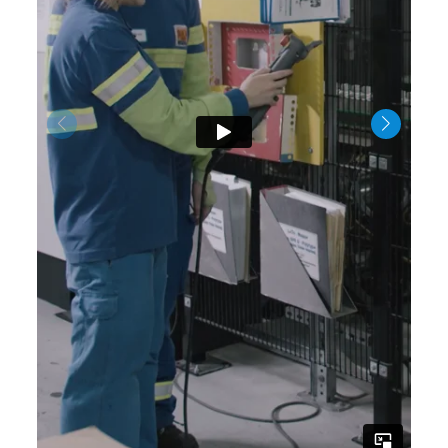
fördern den Gemeinschaftssinn und sorgen für
einen wichtigen Faktor: Spaß!
Aber Sicher: Arbeitssicherheit steht bei uns an
oberster Stelle, deswegen stellen wir dir
hochwertige Schutzausrüstung und
Berufsbekleidung zur Verfügung.
Benefits: Mit Corporate Benefits, der
Kostenübernahme von Fahrten zur Berufsschule,
Schulbüchern- sowie Materialien, Rabatten in
der Victoria Apotheke Plettenberg und auch der
finanziellen Förderung deiner
Fitnessstudiomitgliedschaft unterstützen wir
dich während deiner Ausbildung.
Work-Life Balance: 30 Tage Urlaub pro Jahr und
eine 35-Stunden-Woche sichern deine Work-
Life-Balance
Arbeits-Atmosphäre: Bei uns herrscht eine
offene und wertschätzende Feedback-Kultur.